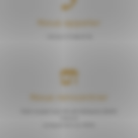
Nous appeler
+33 (0) 6 70 88 91 76
Nous rencontrer
Petit rousset Sud, Rte de Malissard, 26000
Valence
(uniquement sur RDV)