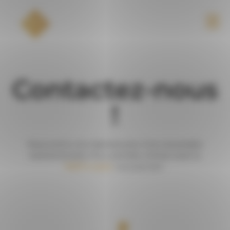
Panneau de gestion des cookies
Contactez-nous
!
Nous avons une réponse pour tous vos projets
événementiels. Pour prendre contact avec la
PEPI’s team
vous pouvez :