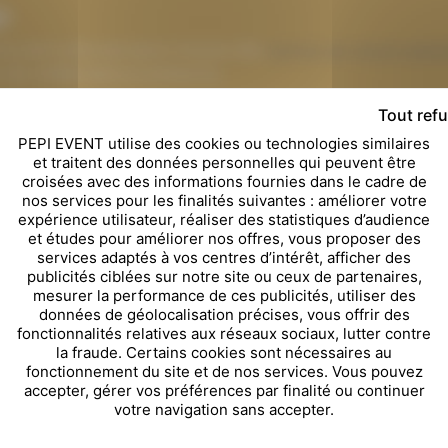
r
ons sont prévues pour inclure des
temps de travail adap
de collaborateurs présents.
Tout ref
Corse
PEPI EVENT utilise des cookies ou technologies similaires
et traitent des données personnelles qui peuvent être
croisées avec des informations fournies dans le cadre de
Nature, Sport, Bien être
nos services pour les finalités suivantes : améliorer votre
expérience utilisateur, réaliser des statistiques d’audience
et études pour améliorer nos offres, vous proposer des
Mer, City tour
services adaptés à vos centres d’intérêt, afficher des
publicités ciblées sur notre site ou ceux de partenaires,
mesurer la performance de ces publicités, utiliser des
Réserve naturelle, Calanque, plages paradisiaques, î
données de géolocalisation précises, vous offrir des
fonctionnalités relatives aux réseaux sociaux, lutter contre
la fraude. Certains cookies sont nécessaires au
Nature : Calanque de Piana, Iles Sanguinaires, Soirée
fonctionnement du site et de nos services. Vous pouvez
accepter, gérer vos préférences par finalité ou continuer
votre navigation sans accepter.
Sport : Bateau, canyoning, kayak, balade à vélo,…