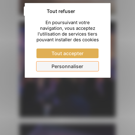
Tout refuser
Tout accepter
Personnaliser